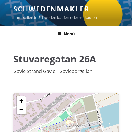
Zum
SCHWEDENMAKLER
Inhalt
springen
Immobilien in Schweden kaufen oder verkaufen
Menü
Stuvaregatan 26A
Gävle Strand Gävle - Gävleborgs län
+
−