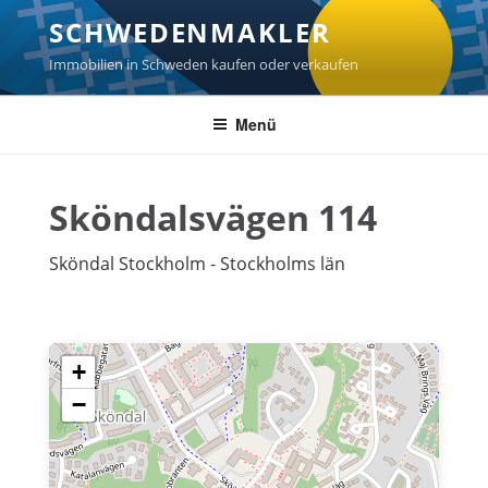
Zum
SCHWEDENMAKLER
Inhalt
springen
Immobilien in Schweden kaufen oder verkaufen
Menü
Sköndalsvägen 114
Sköndal Stockholm - Stockholms län
+
−