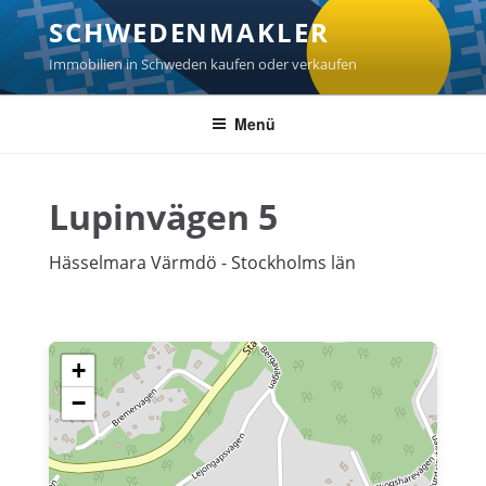
Zum
SCHWEDENMAKLER
Inhalt
springen
Immobilien in Schweden kaufen oder verkaufen
Menü
Lupinvägen 5
Hässelmara Värmdö - Stockholms län
+
−