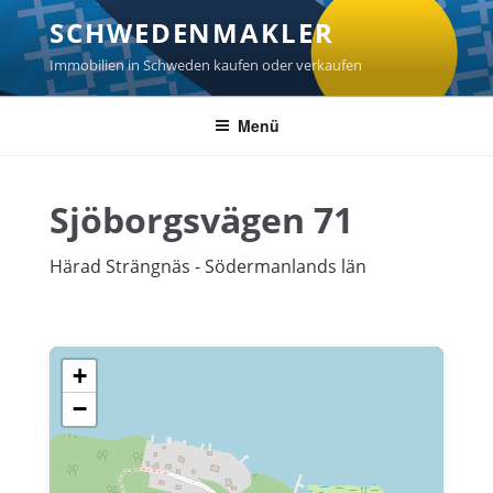
Zum
SCHWEDENMAKLER
Inhalt
springen
Immobilien in Schweden kaufen oder verkaufen
Menü
Sjöborgsvägen 71
Härad Strängnäs - Södermanlands län
+
−