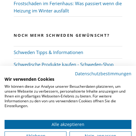
Frostschäden im Ferienhaus: Was passiert wenn die
Heizung im Winter ausfällt
NOCH MEHR SCHWEDEN GEWÜNSCHT?
Schweden Tipps & Informationen
Schwedische Produkte kaufen - Schweden-Shop
Datenschutzbestimmungen
Wir verwenden Cookies
Wir können diese zur Analyse unserer Besucherdaten platzieren, um
unsere Webseite zu verbessern, personalisierte Inhalte anzuzeigen und
Ihnen ein großartiges Webseiten-Erlebnis zu bieten. Für weitere
Informationen zu den von uns verwendeten Cookies öffnen Sie die
Einstellungen.
Alle akzeptieren
© 2026
Schwedenmakler
-
Kooperation
-
FAQ
-
Datenschutz
-
Impressum
Ablehnen
Nein, anpassen