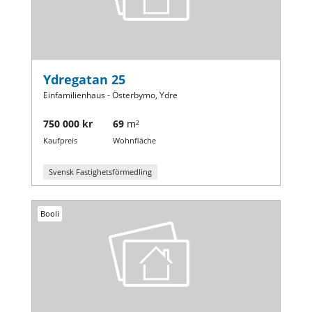
Ydregatan 25
Einfamilienhaus - Österbymo, Ydre
750 000 kr
69
m²
Kaufpreis
Wohnfläche
Svensk Fastighetsförmedling
Booli