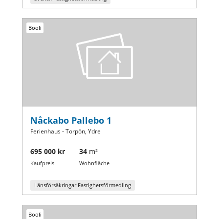
Booli
Nåckabo Pallebo 1
Ferienhaus - Torpön, Ydre
695 000 kr
34
m²
Kaufpreis
Wohnfläche
Länsförsäkringar Fastighetsförmedling
Booli