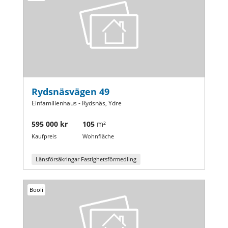
Rydsnäsvägen 49
Einfamilienhaus - Rydsnäs, Ydre
595 000 kr
105
m²
Kaufpreis
Wohnfläche
Länsförsäkringar Fastighetsförmedling
Booli