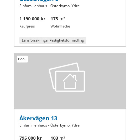
Einfamilienhaus - Österbymo, Ydre
1 190 000 kr
175
m²
Kaufpreis
Wohnfläche
Länsförsäkringar Fastighetsförmedling
Booli
Åkervägen 13
Einfamilienhaus - Österbymo, Ydre
795 000 kr
103
m²