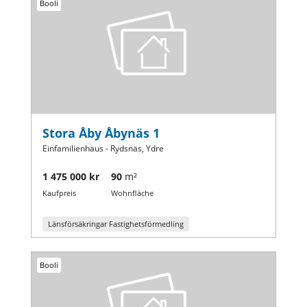
Booli
Stora Åby Åbynäs 1
Einfamilienhaus - Rydsnäs, Ydre
1 475 000 kr
90
m²
Kaufpreis
Wohnfläche
Länsförsäkringar Fastighetsförmedling
Booli