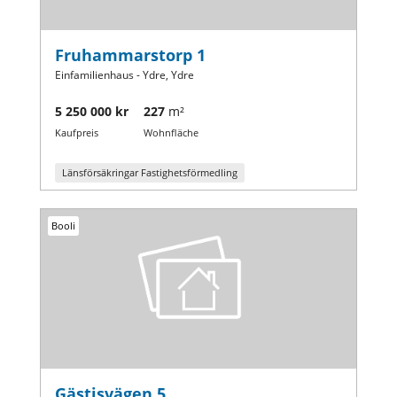
Fruhammarstorp 1
Einfamilienhaus - Ydre, Ydre
5 250 000 kr
227
m²
Kaufpreis
Wohnfläche
Länsförsäkringar Fastighetsförmedling
Booli
Gästisvägen 5