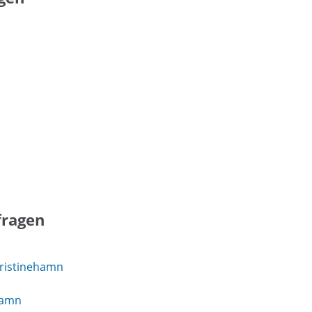
fragen
ristinehamn
hamn