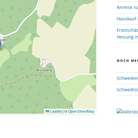
Anreise n
Hauskauf 
Frostschä
Heizung im
NOCH ME
Schweden 
Schwedisc
Leaflet
|
©
OpenStreetMap