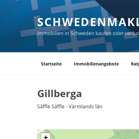
Zum
Inhalt
SCHWEDENMAK
springen
Immobilien in Schweden kaufen oder verka
Startseite
Immobilienangebote
Rat
Gillberga
Säffle Säffle - Värmlands län
+