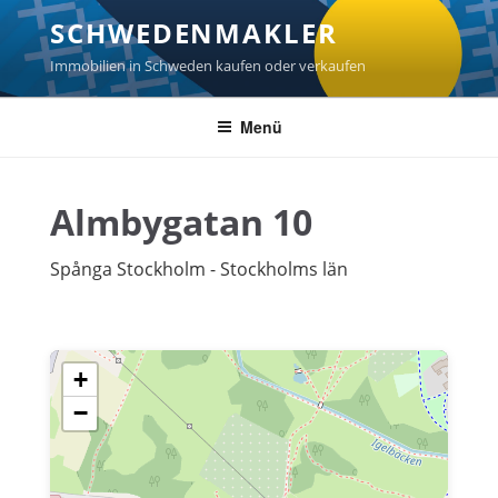
Zum
SCHWEDENMAKLER
Inhalt
springen
Immobilien in Schweden kaufen oder verkaufen
Menü
Almbygatan 10
Spånga Stockholm - Stockholms län
+
−