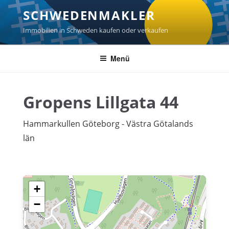
Zum
SCHWEDENMAKLER
Inhalt
springen
Immobilien in Schweden kaufen oder verkaufen
Menü
Gropens Lillgata 44
Hammarkullen Göteborg - Västra Götalands
län
+
−