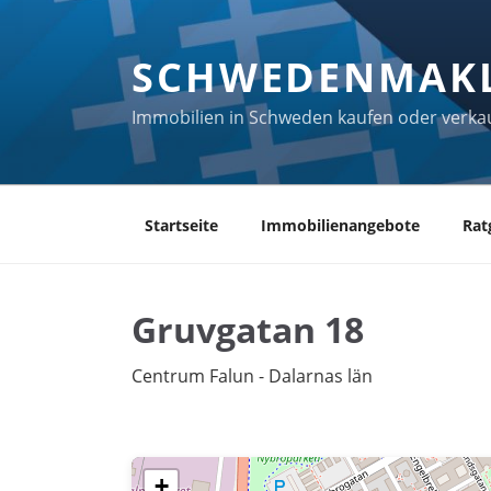
Zum
Inhalt
SCHWEDENMAK
springen
Immobilien in Schweden kaufen oder verka
Startseite
Immobilienangebote
Rat
Gruvgatan 18
Centrum Falun - Dalarnas län
+