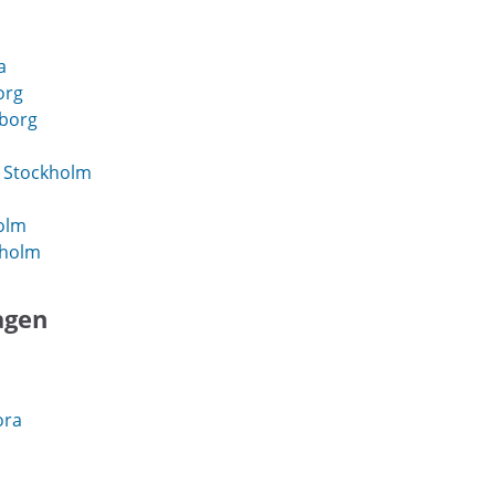
a
org
eborg
 Stockholm
olm
kholm
agen
ora
a