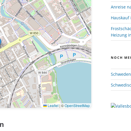
Anreise n
Hauskauf 
Frostschä
Heizung im
NOCH ME
Schweden 
Schwedisc
Leaflet
|
©
OpenStreetMap
un