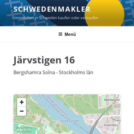
Zum
SCHWEDENMAKLER
Inhalt
springen
Immobilien in Schweden kaufen oder verkaufen
Menü
Järvstigen 16
Bergshamra Solna - Stockholms län
+
−