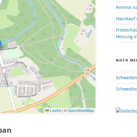
Anreise n
Hauskauf 
Frostschä
Heizung im
NOCH ME
Schweden 
Schwedisc
Leaflet
|
©
OpenStreetMap
pan