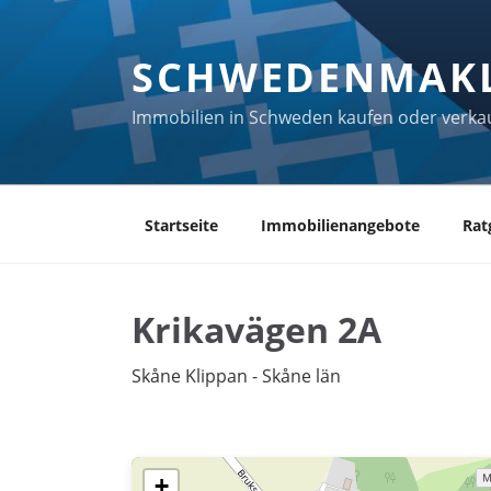
Zum
Inhalt
SCHWEDENMAK
springen
Immobilien in Schweden kaufen oder verka
Startseite
Immobilienangebote
Rat
Krikavägen 2A
Skåne Klippan - Skåne län
+