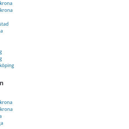
skrona
skrona
stad
na
g
g
köping
en
skrona
skrona
a
ga