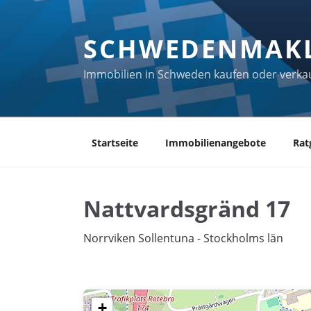
Zum
Inhalt
SCHWEDENMAK
springen
Immobilien in Schweden kaufen oder verka
Startseite
Immobilienangebote
Rat
Nattvardsgränd 17
Norrviken Sollentuna - Stockholms län
+