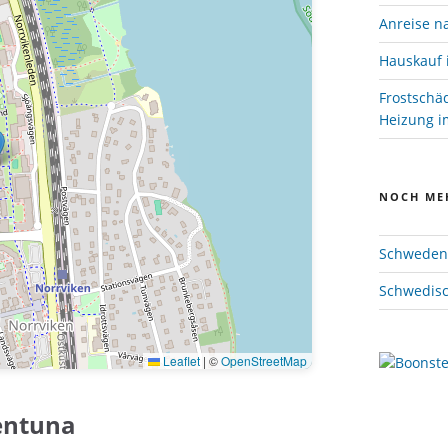
Anreise n
Hauskauf 
Frostschä
Heizung im
NOCH ME
Schweden 
Schwedisc
Leaflet
|
©
OpenStreetMap
entuna