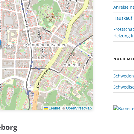
Anreise n
Hauskauf 
Frostschä
Heizung im
NOCH ME
Schweden 
Schwedisc
Leaflet
|
©
OpenStreetMap
eborg