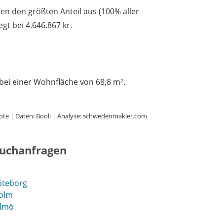
 den größten Anteil aus (100% aller
egt bei 4.646.867 kr.
bei einer Wohnfläche von 68,8 m².
ote | Daten: Booli | Analyse: schwedenmakler.com
Suchanfragen
öteborg
holm
almö