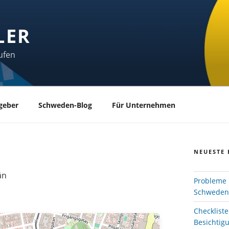
LER
ufen
geber
Schweden-Blog
Für Unternehmen
NEUESTE 
än
Probleme 
Schweden
Checklist
Besichtig