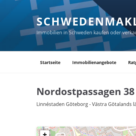
Zum
Inhalt
SCHWEDENMAK
springen
Immobilien in Schweden kaufen oder verka
Startseite
Immobilienangebote
Rat
Nordostpassagen 38
Linnéstaden Göteborg - Västra Götalands l
+