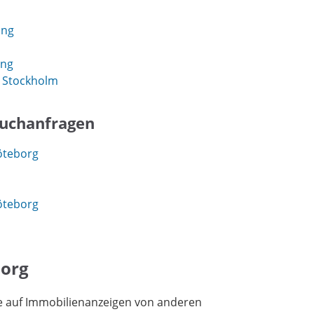
ing
ing
 Stockholm
Suchanfragen
öteborg
öteborg
borg
e auf Immobilienanzeigen von anderen