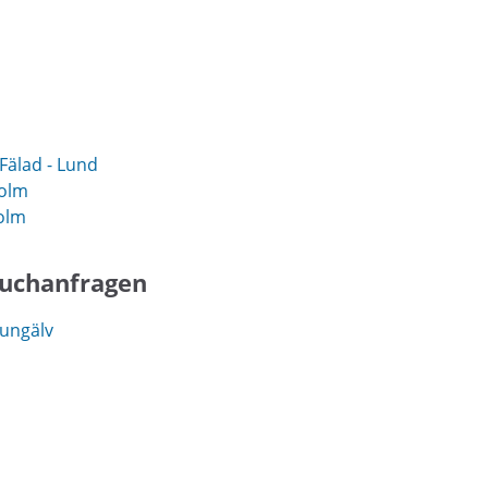
älad - Lund
holm
olm
Suchanfragen
ungälv