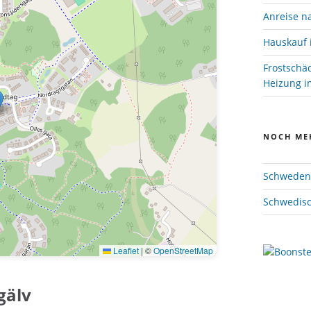
Anreise n
Hauskauf 
Frostschä
Heizung im
NOCH ME
Schweden 
Schwedisc
Leaflet
|
©
OpenStreetMap
gälv