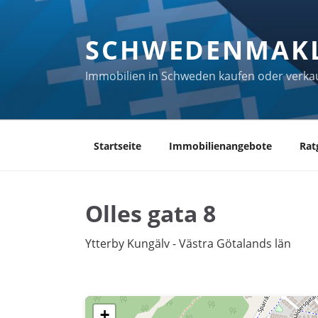
Zum
Inhalt
SCHWEDENMAK
springen
Immobilien in Schweden kaufen oder verka
Startseite
Immobilienangebote
Rat
Olles gata 8
Ytterby Kungälv - Västra Götalands län
+