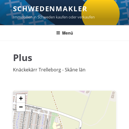
Zum
SCHWEDENMAKLER
Inhalt
springen
Immobilien in Schweden kaufen oder verkaufen
Menü
Plus
Knäckekärr Trelleborg - Skåne län
+
−