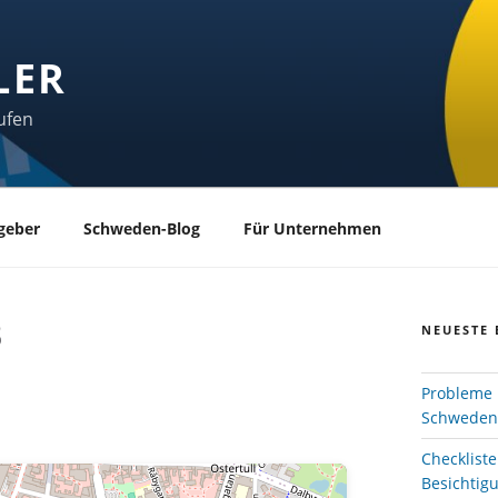
LER
ufen
geber
Schweden-Blog
Für Unternehmen
B
NEUESTE 
Probleme 
Schweden
Checklist
Besichtig