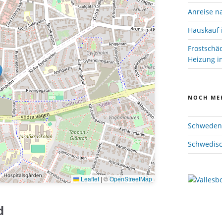
Anreise n
Hauskauf 
Frostschä
Heizung im
NOCH ME
Schweden 
Schwedisc
Leaflet
|
©
OpenStreetMap
d