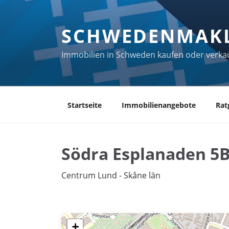
Zum
Inhalt
SCHWEDENMAK
springen
Immobilien in Schweden kaufen oder verka
Startseite
Immobilienangebote
Rat
Södra Esplanaden 5
Centrum Lund - Skåne län
+