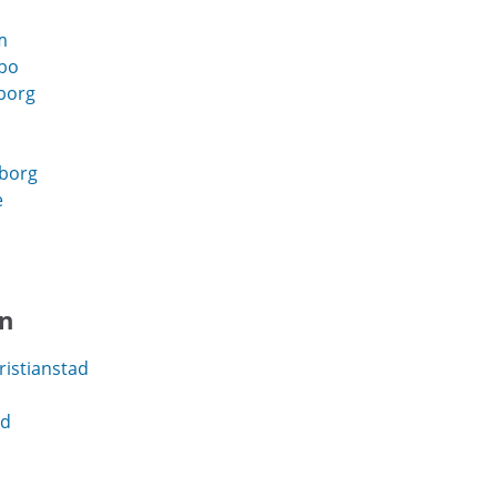
m
bo
borg
eborg
e
en
ristianstad
ad