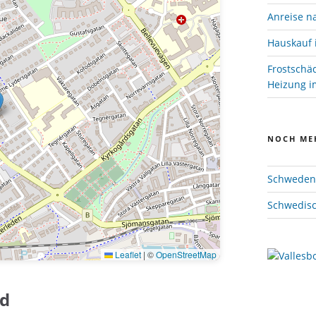
Anreise n
Hauskauf 
Frostschä
Heizung im
NOCH ME
Schweden 
Schwedisc
Leaflet
|
©
OpenStreetMap
ad