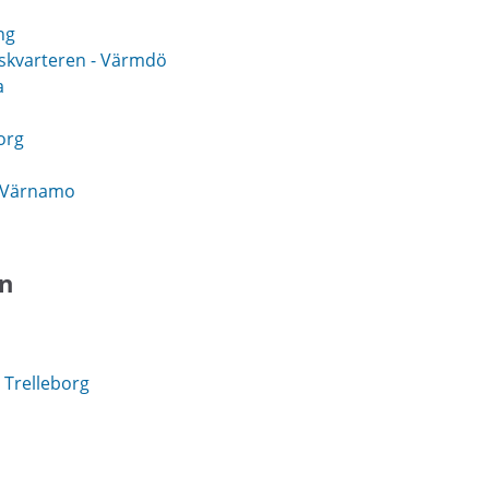
ng
skvarteren - Värmdö
a
org
- Värnamo
en
 Trelleborg