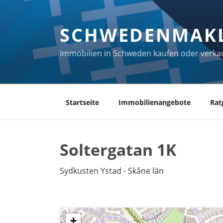
Zum
Inhalt
SCHWEDENMAK
springen
Immobilien in Schweden kaufen oder verka
Startseite
Immobilienangebote
Rat
Soltergatan 1K
Sydkusten Ystad - Skåne län
+