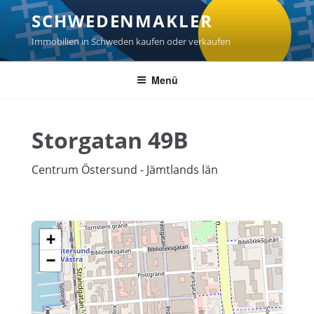
Zum
SCHWEDENMAKLER
Inhalt
springen
Immobilien in Schweden kaufen oder verkaufen
Menü
Storgatan 49B
Centrum Östersund - Jämtlands län
+
−