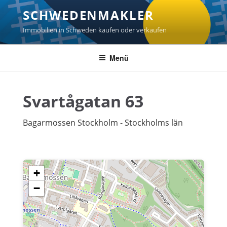
Zum
SCHWEDENMAKLER
Inhalt
springen
Immobilien in Schweden kaufen oder verkaufen
Menü
Svartågatan 63
Bagarmossen Stockholm - Stockholms län
+
−