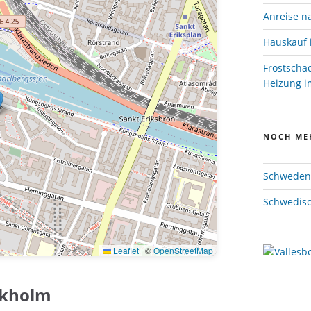
Anreise n
Hauskauf 
Frostschä
Heizung im
NOCH ME
Schweden 
Schwedisc
Leaflet
|
©
OpenStreetMap
ckholm