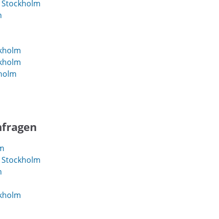
 Stockholm
m
kholm
kholm
kholm
nfragen
lm
 Stockholm
m
kholm