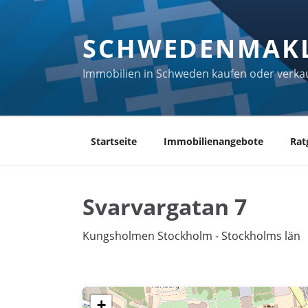
Zum
Inhalt
SCHWEDENMAK
springen
Immobilien in Schweden kaufen oder verka
Startseite
Immobilienangebote
Rat
Svarvargatan 7
Kungsholmen Stockholm - Stockholms län
+