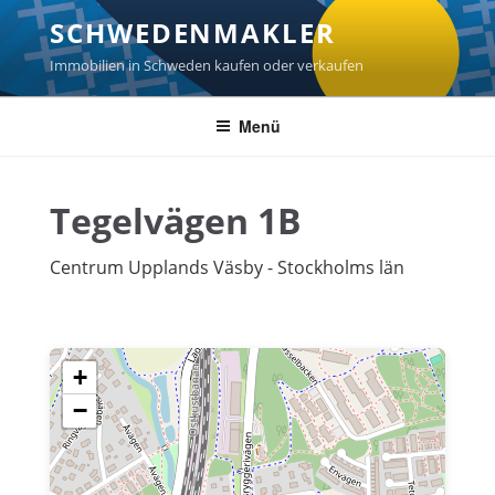
Zum
SCHWEDENMAKLER
Inhalt
springen
Immobilien in Schweden kaufen oder verkaufen
Menü
Tegelvägen 1B
Centrum Upplands Väsby - Stockholms län
+
−