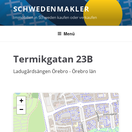
Zum
SCHWEDENMAKLER
Inhalt
springen
Immobilien in Schweden kaufen oder verkaufen
Menü
Termikgatan 23B
Ladugårdsängen Örebro - Örebro län
+
−