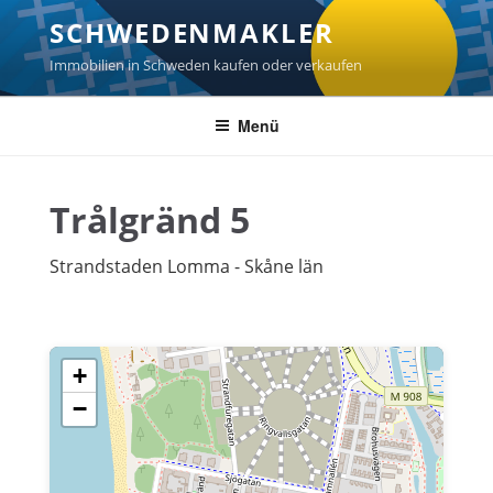
Zum
SCHWEDENMAKLER
Inhalt
springen
Immobilien in Schweden kaufen oder verkaufen
Menü
Trålgränd 5
Strandstaden Lomma - Skåne län
+
−