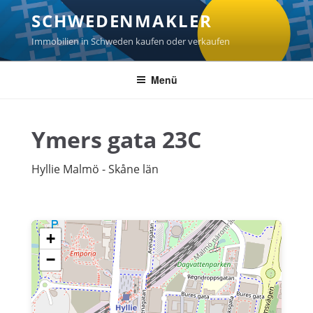
Zum
SCHWEDENMAKLER
Inhalt
springen
Immobilien in Schweden kaufen oder verkaufen
Menü
Ymers gata 23C
Hyllie Malmö - Skåne län
+
−