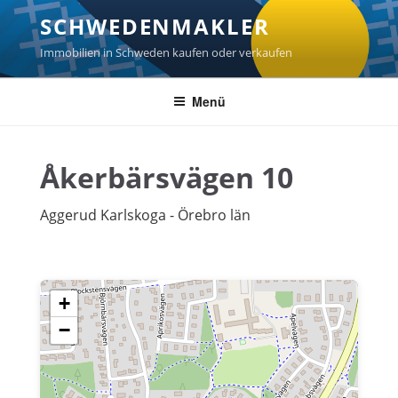
Zum
SCHWEDENMAKLER
Inhalt
springen
Immobilien in Schweden kaufen oder verkaufen
Menü
Åkerbärsvägen 10
Aggerud Karlskoga - Örebro län
+
−