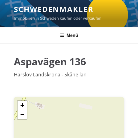
Zum
SCHWEDENMAKLER
Inhalt
springen
Immobilien in Schweden kaufen oder verkaufen
Menü
Aspavägen 136
Härslöv Landskrona - Skåne län
+
−