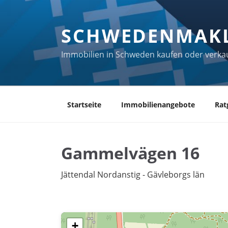
Zum
Inhalt
SCHWEDENMAK
springen
Immobilien in Schweden kaufen oder verka
Startseite
Immobilienangebote
Rat
Gammelvägen 16
Jättendal Nordanstig - Gävleborgs län
+