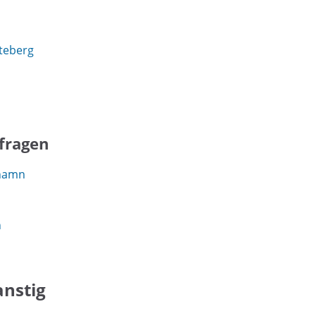
tteberg
nfragen
rhamn
n
nstig