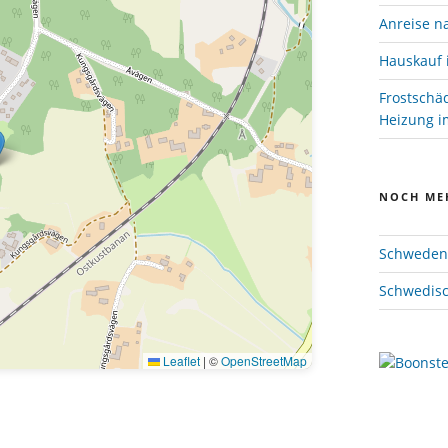
Anreise n
Hauskauf 
Frostschä
Heizung im
NOCH ME
Schweden 
Schwedisc
Leaflet
|
©
OpenStreetMap