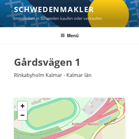
Zum
SCHWEDENMAKLER
Inhalt
springen
Immobilien in Schweden kaufen oder verkaufen
Menü
Gårdsvägen 1
Rinkabyholm Kalmar - Kalmar län
+
−