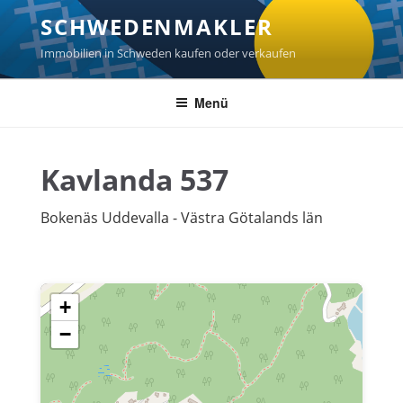
Zum
SCHWEDENMAKLER
Inhalt
springen
Immobilien in Schweden kaufen oder verkaufen
Menü
Kavlanda 537
Bokenäs Uddevalla - Västra Götalands län
+
−