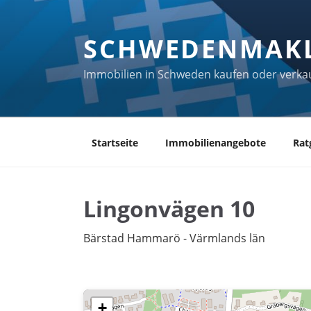
Zum
Inhalt
SCHWEDENMAK
springen
Immobilien in Schweden kaufen oder verka
Startseite
Immobilienangebote
Rat
Lingonvägen 10
Bärstad Hammarö - Värmlands län
+