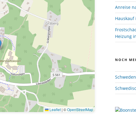
Anreise n
Hauskauf 
Frostschä
Heizung im
NOCH ME
Schweden 
Schwedisc
Leaflet
|
©
OpenStreetMap