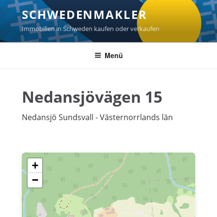
Zum
SCHWEDENMAKLER
Inhalt
springen
Immobilien in Schweden kaufen oder verkaufen
Menü
Nedansjövägen 15
Nedansjö Sundsvall - Västernorrlands län
+
−