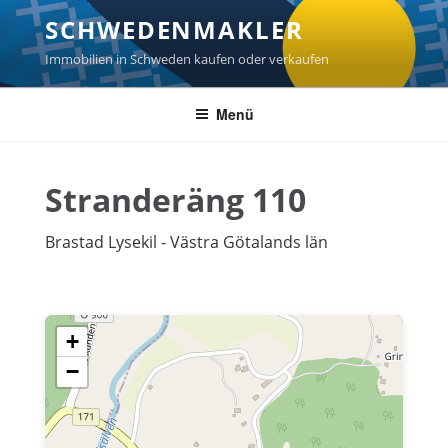
Zum
SCHWEDENMAKLER
Inhalt
springen
Immobilien in Schweden kaufen oder verkaufen
Menü
Stranderäng 110
Brastad Lysekil - Västra Götalands län
+
−