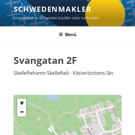
Zum
SCHWEDENMAKLER
Inhalt
springen
Immobilien in Schweden kaufen oder verkaufen
Menü
Svangatan 2F
Skelleftehamn Skellefteå - Västerbottens län
+
−