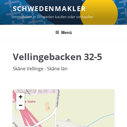
Zum
SCHWEDENMAKLER
Inhalt
springen
Immobilien in Schweden kaufen oder verkaufen
Menü
Vellingebacken 32-5
Skåne Vellinge - Skåne län
+
−