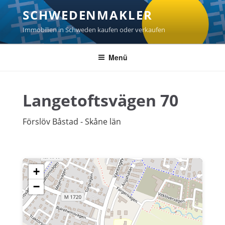
Zum
SCHWEDENMAKLER
Inhalt
springen
Immobilien in Schweden kaufen oder verkaufen
Menü
Langetoftsvägen 70
Förslöv Båstad - Skåne län
+
−