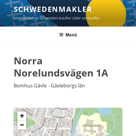
Zum
SCHWEDENMAKLER
Inhalt
springen
Immobilien in Schweden kaufen oder verkaufen
Menü
Norra
Norelundsvägen 1A
Bomhus Gävle - Gävleborgs län
+
−