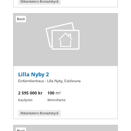
Mälardalens Bostadsbyrå
Booli
Lilla Nyby 2
Einfamilienhaus - Lilla Nyby, Eskilstuna
2 595 000 kr
100
m²
Kaufpreis
Wohnfläche
Mälardalens Bostadsbyrå
Booli