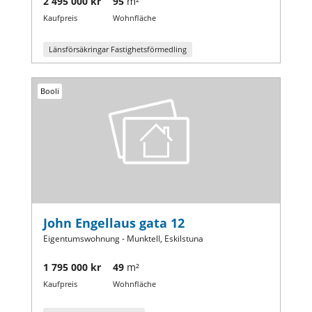
2 495 000 kr
95
m²
Kaufpreis
Wohnfläche
Länsförsäkringar Fastighetsförmedling
Booli
John Engellaus gata 12
Eigentumswohnung - Munktell, Eskilstuna
1 795 000 kr
49
m²
Kaufpreis
Wohnfläche