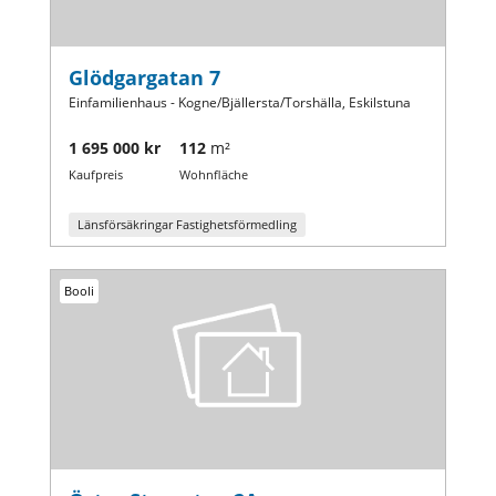
Glödgargatan 7
Einfamilienhaus - Kogne/Bjällersta/Torshälla, Eskilstuna
1 695 000 kr
112
m²
Kaufpreis
Wohnfläche
Länsförsäkringar Fastighetsförmedling
Booli