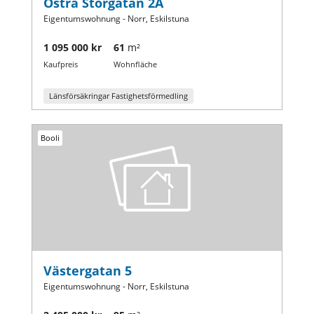
Östra Storgatan 2A
Eigentumswohnung - Norr, Eskilstuna
1 095 000 kr
61
m²
Kaufpreis
Wohnfläche
Länsförsäkringar Fastighetsförmedling
Booli
Västergatan 5
Eigentumswohnung - Norr, Eskilstuna