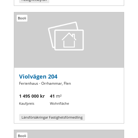
Booli
Violvägen 204
Ferienhaus - Orrhammar, Flen
1 495 000 kr
41
m²
Kaufpreis
Wohnfläche
Länsförsäkringar Fastighetsförmedling
Booli