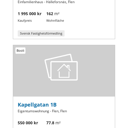
Einfamilienhaus - Hälleforsnäs, Flen
1 995 000 kr
162
m²
Kaufpreis
Wohnfläche
Svensk Fastighetsförmedling
Booli
Kapellgatan 1B
Eigentumswohnung - Flen, Flen
550 000 kr
77.8
m²