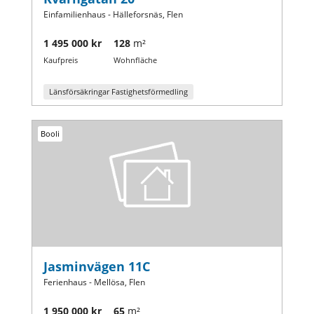
Einfamilienhaus - Hälleforsnäs, Flen
1 495 000 kr
128
m²
Kaufpreis
Wohnfläche
Länsförsäkringar Fastighetsförmedling
Booli
Jasminvägen 11C
Ferienhaus - Mellösa, Flen
1 950 000 kr
65
m²