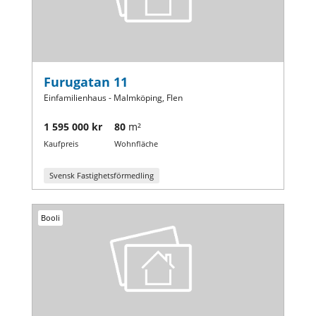
Furugatan 11
Einfamilienhaus - Malmköping, Flen
1 595 000 kr
80
m²
Kaufpreis
Wohnfläche
Svensk Fastighetsförmedling
Booli