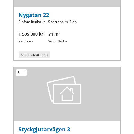
Nygatan 22
Einfamilienhaus - Sparreholm, Flen
1 595 000 kr
71
m²
Kaufpreis
Wohnfläche
SkandiaMäklarna
Booli
Styckgjutarvägen 3