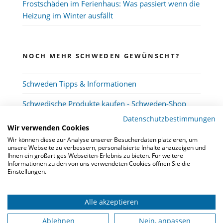
Frostschäden im Ferienhaus: Was passiert wenn die
Heizung im Winter ausfällt
NOCH MEHR SCHWEDEN GEWÜNSCHT?
Schweden Tipps & Informationen
Schwedische Produkte kaufen - Schweden-Shop
Datenschutzbestimmungen
Wir verwenden Cookies
Wir können diese zur Analyse unserer Besucherdaten platzieren, um
unsere Webseite zu verbessern, personalisierte Inhalte anzuzeigen und
Ihnen ein großartiges Webseiten-Erlebnis zu bieten. Für weitere
Informationen zu den von uns verwendeten Cookies öffnen Sie die
Einstellungen.
Alle akzeptieren
© 2026
Schwedenmakler
-
Kooperation
-
FAQ
-
Datenschutz
-
Impressum
Ablehnen
Nein, anpassen