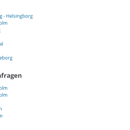
 - Helsingborg
holm
g
al
eborg
nfragen
holm
holm
m
lm