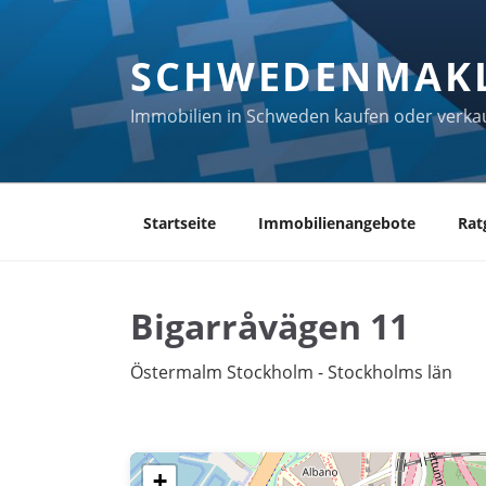
Zum
Inhalt
SCHWEDENMAK
springen
Immobilien in Schweden kaufen oder verka
Startseite
Immobilienangebote
Rat
Bigarråvägen 11
Östermalm Stockholm - Stockholms län
+