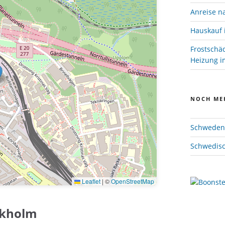
Anreise n
Hauskauf 
Frostschä
Heizung im
NOCH ME
Schweden 
Schwedisc
Leaflet
|
©
OpenStreetMap
ckholm