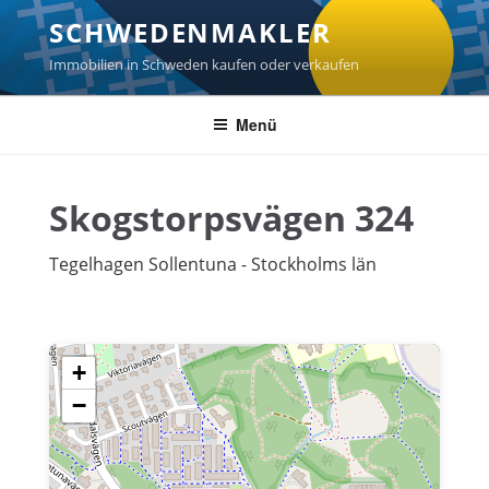
Zum
SCHWEDENMAKLER
Inhalt
springen
Immobilien in Schweden kaufen oder verkaufen
Menü
Skogstorpsvägen 324
Tegelhagen Sollentuna - Stockholms län
+
−