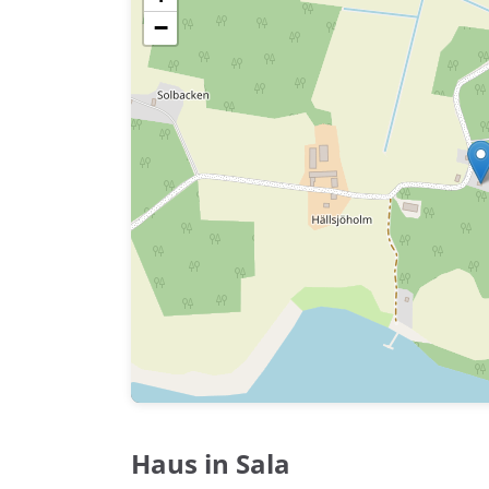
−
Haus in Sala