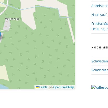
Anreise n
Hauskauf 
Frostschä
Heizung im
NOCH ME
Schweden 
Schwedisc
Leaflet
|
©
OpenStreetMap