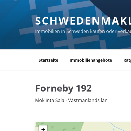
Zum
Inhalt
SCHWEDENMAK
springen
Immobilien in Schweden kaufen oder verka
Startseite
Immobilienangebote
Rat
Forneby 192
Möklinta Sala - Västmanlands län
+