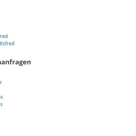
fred
ltsfred
hanfragen
r
ås
ås