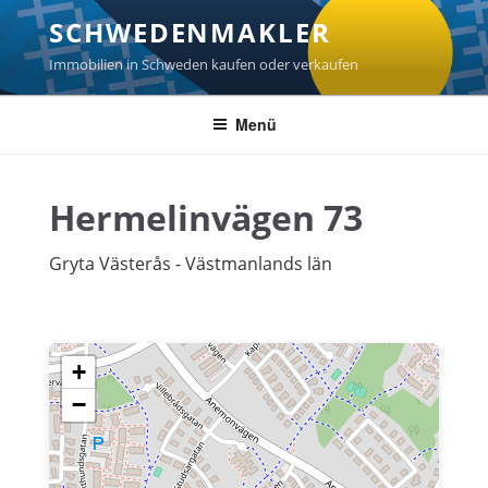
Zum
SCHWEDENMAKLER
Inhalt
springen
Immobilien in Schweden kaufen oder verkaufen
Menü
Hermelinvägen 73
Gryta Västerås - Västmanlands län
+
−