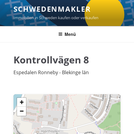
Zum
SCHWEDENMAKLER
Inhalt
springen
Immobilien in Schweden kaufen oder verkaufen
Menü
Kontrollvägen 8
Espedalen Ronneby - Blekinge län
+
−