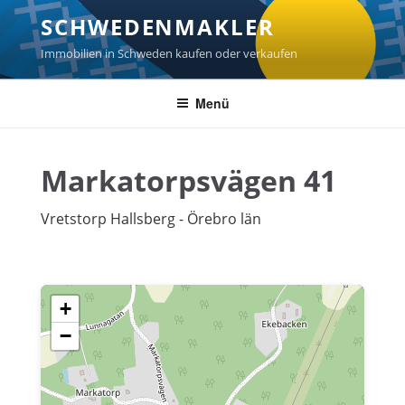
Zum
SCHWEDENMAKLER
Inhalt
springen
Immobilien in Schweden kaufen oder verkaufen
Menü
Markatorpsvägen 41
Vretstorp Hallsberg - Örebro län
+
−