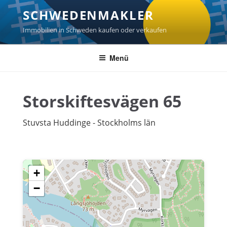
Zum
SCHWEDENMAKLER
Inhalt
springen
Immobilien in Schweden kaufen oder verkaufen
Menü
Storskiftesvägen 65
Stuvsta Huddinge - Stockholms län
+
−