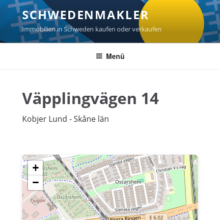
Zum
SCHWEDENMAKLER
Inhalt
springen
Immobilien in Schweden kaufen oder verkaufen
Menü
Väpplingvägen 14
Kobjer Lund - Skåne län
+
−