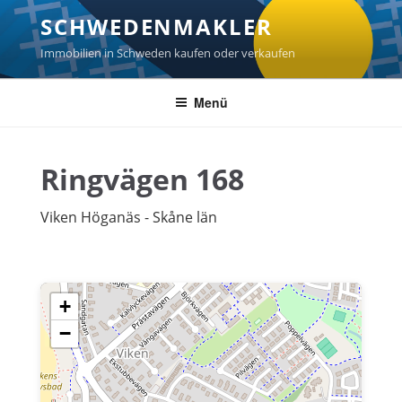
Zum
SCHWEDENMAKLER
Inhalt
springen
Immobilien in Schweden kaufen oder verkaufen
Menü
Ringvägen 168
Viken Höganäs - Skåne län
+
−