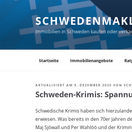
Zum
Inhalt
SCHWEDENMAK
springen
Immobilien in Schweden kaufen oder verka
Startseite
Immobilienangebote
Rat
AKTUALISIERT AM 9. DEZEMBER 2025
VON
SC
Schweden-Krimis: Spann
Schwedische Krimis haben sich hierzulande
erwiesen. Was bereits in den 70er Jahren 
Maj Sjöwall und Per Wahlöö und der Krimi