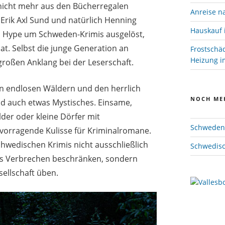
nicht mehr aus den Bücherregalen
Anreise n
Erik Axl Sund und natürlich Henning
Hauskauf 
n Hype um Schweden-Krimis ausgelöst,
at. Selbst die junge Generation an
Frostschä
Heizung im
großen Anklang bei der Leserschaft.
en endlosen Wäldern und den herrlich
NOCH ME
d auch etwas Mystisches. Einsame,
der oder kleine Dörfer mit
Schweden 
vorragende Kulisse für Kriminalromane.
hwedischen Krimis nicht ausschließlich
Schwedisc
nes Verbrechen beschränken, sondern
sellschaft üben.