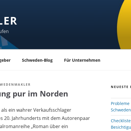
LER
ufen
geber
Schweden-Blog
Für Unternehmen
HWEDENMAKLER
NEUESTE 
ung pur im Norden
Probleme 
 als ein wahrer Verkaufsschlager
Schweden
des 20. Jahrhunderts mit dem Autorenpaar
Checklist
nalromanreihe „Roman über ein
Besichtig