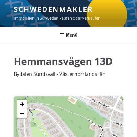
Zum
SCHWEDENMAKLER
Inhalt
springen
Immobilien in Schweden kaufen oder verkaufen
Menü
Hemmansvägen 13D
Bydalen Sundsvall - Västernorrlands län
+
−